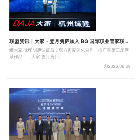
联盟资讯｜大家・雯月隽庐加入 BG 国际职业管家联...
继大家·咏印明庐认证后，双方再度深化合作，推广至第三座庐
系作品——大家·雯月隽庐。
2026.06.29